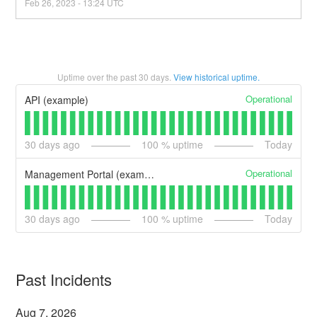
Feb
26
,
2023
-
13:24
UTC
Uptime over the past
30
days.
View historical uptime.
Operational
API (example)
30
days ago
100
% uptime
Today
Operational
Management Portal (example)
30
days ago
100
% uptime
Today
Past Incidents
Aug
7
,
2026